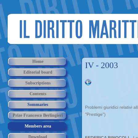
Home
IV - 2003
Editorial board
Subscriptions
Contents
Sommaries
Problemi giuridici relativi 
"Prestige")
Prize Francesco Berlingieri
Members area
Download
FEDERICA BINOCOLI
- La