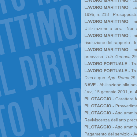
LAVORO MARITTIMO
- Le
LAVORO MARITTIMO
- Le
1995, n. 218 - Presupposti
LAVORO MARITTIMO -
Ini
Utilizzazione a terra - Non 
LAVORO MARITTIMO -
Ini
risoluzione del rapporto - 
LAVORO MARITTIMO
- In
preavviso.
Trib. Genova
29 
LAVORO PORTUALE
- Tra
LAVORO PORTUALE -
Tra
Dies a quo.
App. Roma
29 
NAVE
- Abilitazione alla na
Lav.,
15 gennaio 2001, n. 
PILOTAGGIO
- Carattere f
PILOTAGGIO -
Provvedimen
PILOTAGGIO -
Atto amminis
Reviviscenza dell'atto prec
PILOTAGGIO
- Atto ammini
Pagamento del servizio - A