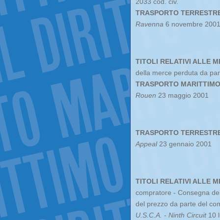
2033 cod. civ.
TRASPORTO TERRESTR
Ravenna
6 novembre 2001
TITOLI RELATIVI ALLE M
della merce perduta da par
TRASPORTO MARITTIMO 
Rouen
23 maggio 2001
TRASPORTO TERRESTRE
Appeal
23 gennaio 2001
TITOLI RELATIVI ALLE M
compratore - Consegna del
del prezzo da parte del com
U.S.C.A. - Ninth Circuit
10 l