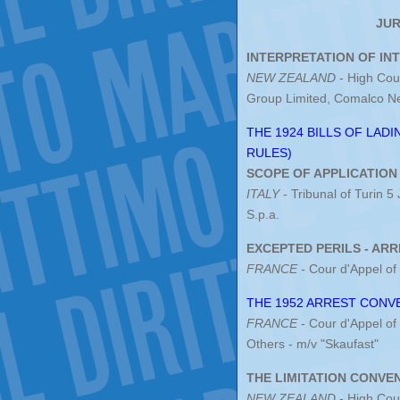
JUR
INTERPRETATION OF IN
NEW ZEALAND
- High Cou
Group Limited, Comalco Ne
THE 1924 BILLS OF LAD
RULES)
SCOPE OF APPLICATION (
ITALY
- Tribunal of Turin 5
S.p.a.
EXCEPTED PERILS - ARR
FRANCE -
Cour d'Appel of
THE 1952 ARREST CONVE
FRANCE
- Cour d'Appel of
Others - m/v "Skaufast"
THE LIMITATION CONVEN
NEW ZEALAND
- High Cou