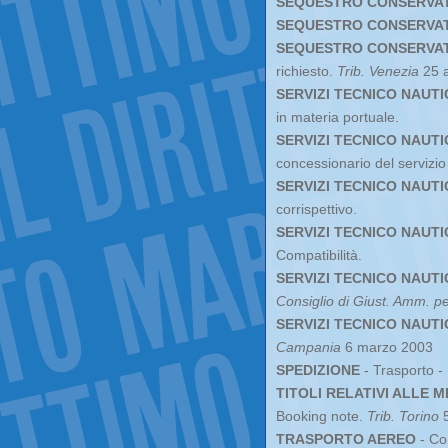
SEQUESTRO CONSERVA
SEQUESTRO CONSERVA
SEQUESTRO CONSERVATI
richiesto.
Trib. Venezia
25 
SERVIZI TECNICO NAUTI
in materia portuale.
SERVIZI TECNICO NAUTI
concessionario del servizio
SERVIZI TECNICO NAUTI
corrispettivo.
SERVIZI TECNICO NAUTI
Compatibilità.
SERVIZI TECNICO NAUTIC
Consiglio di Giust. Amm. pe
SERVIZI TECNICO NAUTIC
Campania
6 marzo 2003
SPEDIZIONE
- Trasporto - 
TITOLI RELATIVI ALLE M
Booking note.
Trib. Torino
5
TRASPORTO AEREO
- Con