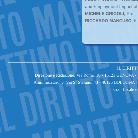
and Employment Impact of t
MICHELE GRIGOLI,
Profili
RICCARDO MANCUSO,
Is
IL DIRITT
Direzione e Redazione: Via Roma, 10 - 16121 GENOVA - T
Amministrazione: Via S. Stefano, 43 - 40125 BOLOGNA - 
Cod. fiscale 