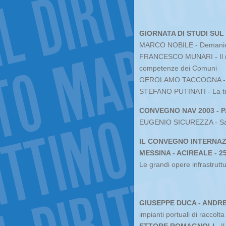
GIORNATA DI STUDI SUL
MARCO NOBILE - Demanio mar
FRANCESCO MUNARI - Il reg
competenze dei Comuni
GEROLAMO TACCOGNA - Str
STEFANO PUTINATI - La tu
CONVEGNO NAV 2003 - P
EUGENIO SICUREZZA - Saf
IL CONVEGNO INTERNAZI
MESSINA - ACIREALE - 2
Le grandi opere infrastruttu
GIUSEPPE DUCA - ANDR
impianti portuali di raccolta 