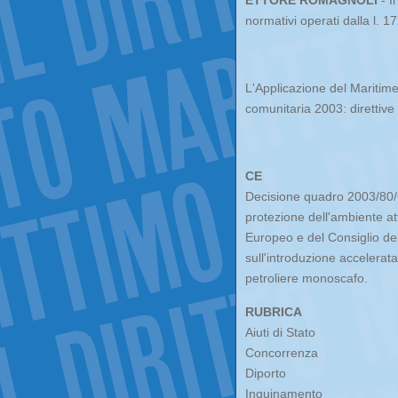
ETTORE ROMAGNOLI
- I
normativi operati dalla l. 1
L'Applicazione del Maritime 
comunitaria 2003: direttive
CE
Decisione quadro 2003/80/G
protezione dell'ambiente a
Europeo e del Consiglio de
sull'introduzione accelerat
petroliere monoscafo.
RUBRICA
Aiuti di Stato
Concorrenza
Diporto
Inquinamento