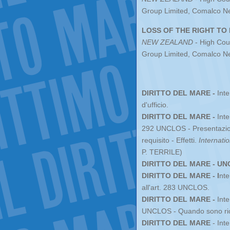
Group Limited, Comalco Ne
LOSS OF THE RIGHT TO L
NEW ZEALAND
- High Cou
Group Limited, Comalco Ne
DIRITTO DEL MARE -
Inte
d'ufficio.
DIRITTO DEL MARE -
Inte
292 UNCLOS - Presentazione 
requisito - Effetti.
Internati
P. TERRILE)
DIRITTO DEL MARE - U
DIRITTO DEL MARE - I
nte
all'art. 283 UNCLOS.
DIRITTO DEL MARE -
Inte
UNCLOS - Quando sono ric
DIRITTO DEL MARE
- Inte