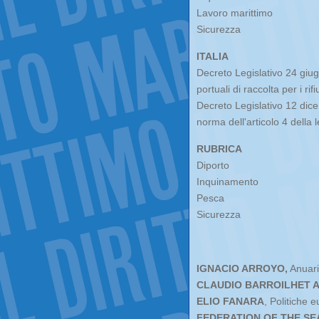
Lavoro marittimo
Sicurezza
ITALIA
Decreto Legislativo 24 giug
portuali di raccolta per i rif
Decreto Legislativo 12 dice
norma dell'articolo 4 della 
RUBRICA
Diporto
Inquinamento
Pesca
Sicurezza
IGNACIO ARROYO,
Anuari
CLAUDIO BARROILHET A
ELIO FANARA
, Politiche 
FEDERATION OF THE SEA