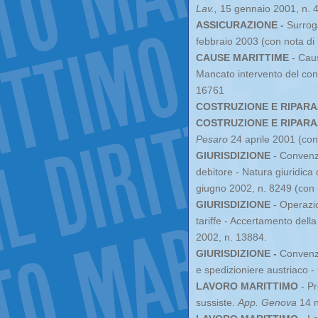
Lav.,
15 gennaio 2001, n. 
ASSICURAZIONE -
Surroga
febbraio 2003 (con nota d
CAUSE MARITTIME
- Caus
Mancato intervento del cons
16761
COSTRUZIONE E RIPARA
COSTRUZIONE E RIPARA
Pesaro
24 aprile 2001 (co
GIURISDIZIONE
- Convenzio
debitore - Natura giuridica 
giugno 2002, n. 8249 (con
GIURISDIZIONE
- Operazio
tariffe - Accertamento della 
2002, n. 13884.
GIURISDIZIONE -
Convenzio
e spedizioniere austriaco 
LAVORO MARITTIMO
- Pr
sussiste.
App. Genova
14 