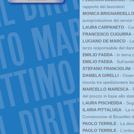
rapporto dei lavoratori
MONICA BRIGNARDELL
autoproduzione dei servizi te
LAURA CARPANETO
- Con
FRANCESCO CUGURRA
-
LUCIANO DE MARCO
- La
terzo responsabile del dan
EMILIO FADDA
- In tema d
EMILIO FADDA
- Sull'ambi
STEFANO FRANCIOLINI
-
DANIELA GIRELLI
- Osser
insorta tra spedizioniere it
MARCELLO MARESCA
- 
del prezzo in base allo st
LAURA PISCHEDDA
- Sugl
ILARIA PITTALUGA
- La no
Convenzione di Bruxelles 
PAOLO TERRILE
- La deci
PAOLO TERRILE
- L'ordin