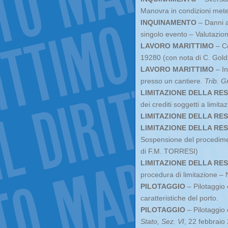
Manovra in condizioni met
INQUINAMENTO
– Danni al
singolo evento – Valutazio
LAVORO MARITTIMO
– Co
19280 (con nota di C. Gold
LAVORO MARITTIMO
– In
presso un cantiere.
Trib. G
LIMITAZIONE DELLA RES
dei crediti soggetti a limita
LIMITAZIONE DELLA RES
LIMITAZIONE DELLA RES
Sospensione del procedimen
di F.M. TORRESI)
LIMITAZIONE DELLA RES
procedura di limitazione – 
PILOTAGGIO
– Pilotaggio 
caratteristiche del porto.
PILOTAGGIO
– Pilotaggio
Stato, Sez. VI
, 22 febbraio