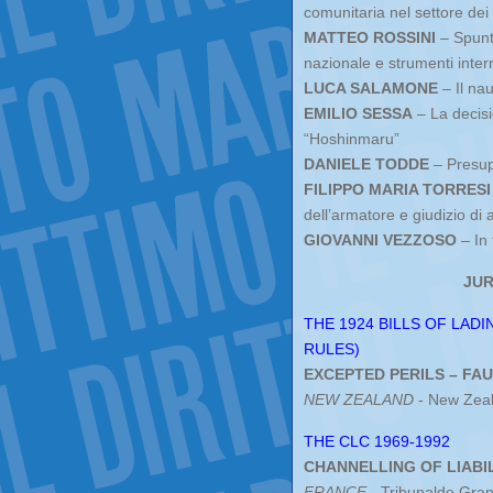
comunitaria nel settore dei 
MATTEO ROSSINI
– Spunti
nazionale e strumenti intern
LUCA SALAMONE
– Il nau
EMILIO SESSA
– La decisi
“Hoshinmaru”
DANIELE TODDE
– Presupp
FILIPPO MARIA TORRESI
dell’armatore e giudizio di 
GIOVANNI VEZZOSO
– In 
JUR
THE 1924 BILLS OF LAD
RULES)
EXCEPTED PERILS – FAUL
NEW ZEALAND
- New Zeal
THE CLC 1969-1992
CHANNELLING OF LIABILIT
FRANCE
- Tribunalde Gran