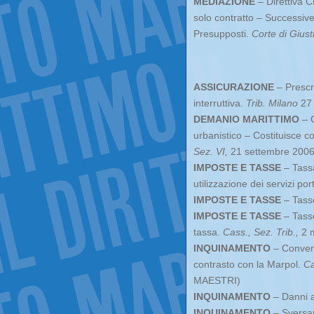
MEDIAZIONE
– Direttiva C
solo contratto – Successiv
Presupposti.
Corte di Gius
ASSICURAZIONE
– Prescri
interruttiva.
Trib. Milano
27 
DEMANIO MARITTIMO
– C
urbanistico – Costituisce 
Sez. VI,
21 settembre 2006
IMPOSTE E TASSE
– Tassa
utilizzazione dei servizi por
IMPOSTE E TASSE
– Tasse
IMPOSTE E TASSE
– Tasse
tassa.
Cass., Sez. Trib.,
2 m
INQUINAMENTO
– Convenz
contrasto con la Marpol.
Cas
MAESTRI)
INQUINAMENTO
– Danni al
INQUINAMENTO
– Sversam