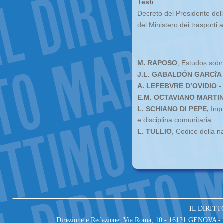
Testi
Decreto del Presidente del
del Ministero dei trasporti
M. RAPOSO
, Estudos sobr
J.L. GABALDÓN GARCîA 
A. LEFEBVRE D’OVIDIO -
E.M. OCTAVIANO MARTIN
L. SCHIANO DI PEPE,
Inqu
e disciplina comunitaria
L. TULLIO
, Codice della n
IL DIRITT
Direzione e Redazione: Via Roma, 10 - 16121 GENOVA - T