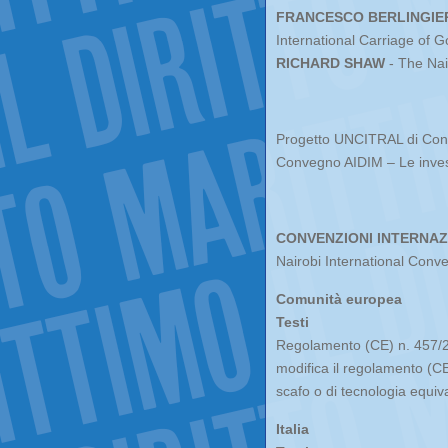
FRANCESCO BERLINGIERI
International Carriage of G
RICHARD SHAW
- The Na
Progetto UNCITRAL di Conve
Convegno AIDIM – Le investi
CONVENZIONI INTERNAZ
Nairobi International Con
Comunità europea
Testi
Regolamento (CE) n. 457/2
modifica il regolamento (CE
scafo o di tecnologia equiv
Italia