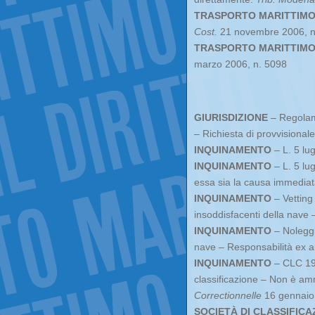
TRASPORTO MARITTIM
Cost.
21 novembre 2006, n
TRASPORTO MARITTIM
marzo 2006, n. 5098
GIURISDIZIONE
– Regolame
– Richiesta di provvisional
INQUINAMENTO
– L. 5 lu
INQUINAMENTO
– L. 5 lu
essa sia la causa immediata 
INQUINAMENTO
– Vetting 
insoddisfacenti della nave 
INQUINAMENTO
– Noleggio
nave – Responsabilità ex art
INQUINAMENTO
– CLC 1992
classificazione – Non è am
Correctionnelle
16 gennaio
SOCIETÀ DI CLASSIFICA