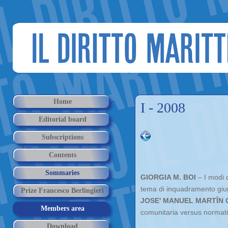
Home
I - 2008
Editorial board
Subscriptions
Contents
Sommaries
GIORGIA M. BOI
– I modi d
tema di inquadramento giur
Prize Francesco Berlingieri
JOSE' MANUEL MARTÎN
Members area
comunitaria versus normati
Download