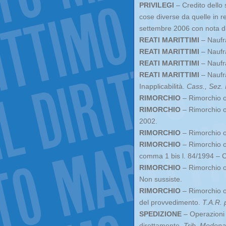
PRIVILEGI
– Credito dello s
cose diverse da quelle in rel
settembre 2006 con nota 
REATI MARITTIMI
– Naufra
REATI MARITTIMI
– Naufr
REATI MARITTIMI
– Naufra
REATI MARITTIMI
– Naufra
Inapplicabilità.
Cass., Sez. I
RIMORCHIO
– Rimorchio ob
RIMORCHIO
– Rimorchio ob
2002.
RIMORCHIO
– Rimorchio o
RIMORCHIO
– Rimorchio ob
comma 1 bis l. 84/1994 – C
RIMORCHIO
– Rimorchio ob
Non sussiste.
RIMORCHIO
– Rimorchio o
del provvedimento.
T.A.R. 
SPEDIZIONE
– Operazioni 
direttamente.
Trib. Modena