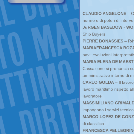
CLAUDIO ANGELONE
– O
norme e di poteri di interve
JüRGEN BASEDOW - W
Ship Buyers
PIERRE BONASSIES
– Réf
MARIAFRANCESCA BOZA
nav.: evoluzioni interpretati
MARIA ELENA DE MAEST
Cassazione si pronuncia sul
amministrative interne di m
CARLO GOLDA
– Il lavor
lavoro marittimo rispetto al
lavoratore
MASSIMILIANO GRIMALD
impongono i servizi tecnico
MARCO LOPEZ DE GON
di classifica
FRANCESCA PELLEGRIN