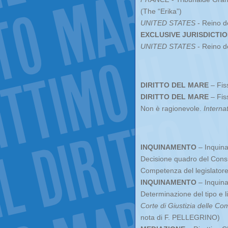
(The “Erika”)
UNITED STATES
- Reino d
EXCLUSIVE JURISDICTION
UNITED STATES
- Reino d
DIRITTO DEL MARE
– Fiss
DIRITTO DEL MARE
– Fis
Non è ragionevole.
Interna
INQUINAMENTO
– Inquinam
Decisione quadro del Consi
Competenza del legislatore
INQUINAMENTO
– Inquinam
Determinazione del tipo e l
Corte di Giustizia delle C
nota di F. PELLEGRINO)