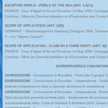
EXCEPTED PERILS - PERILS OF THE SEA (ART. 4.2(C))
FRANCE
- Cour d'Appel of Aix-en-Provence 14 May 2004, Compagn
Comitran, Office de Commercialisation et d'Exportation and Covea 
SCOPE OF APPLICATION (ART. 1(B))
GERMANY
- Oberlandesgericht Hamburg 19 August 2004, Transport 
Y - m/v "Atlantic Concert"
SCOPE OF APPLICATION - CLAIM BY A THIRD PARTY (ART. 3(6 
FRANCE
- Cour d'Appel of Aix-en-Provence 14 May 2004, Compagn
Comitran, Office de Commercialisation et d'Exportation and Covea 
GIURISPRUDENZA COMUNITAR
GIURISDIZIONE
- Convenzione di Bruxelles - Protocollo 3 giugno 1
GIURISDIZIONE
- Convenzione di Bruxelles - Litispendenza - Giud
asserita competenza in base a clausola attributiva di competenza 
GIURISDIZIONE
- Convenzione di Bruxelles - Litispendenza - Ecces
Stato del giudice preventivamente adito - Sospensione del processo
successivamente adito.
Corte di Giustizia
9 dicembre 2003, Causa 