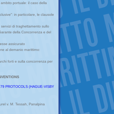
 ambito portuale: il caso della
sive": in particolare, le clausole
servizi di traghettamento sullo
 Garante della Concorrenza e del
eresse assicurato
ne al demanio marittimo:
rchi forti e sulla concorrenza per
NVENTIONS
1979 PROTOCOLS (HAGUE-VISBY
el v. M. Tessah, Panalpina