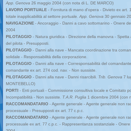
App. Genova
26 maggio 2004 (con nota di L. DE MARCO)
LAVORO PORTUALE
- Fornitura di mano d'opera - Divieto ex art. 
totale inapplicabilità al settore portuale.
App. Genova
30 gennaio 20
NAVIGAZIONE
- Ancoraggio - Danni a cavo sottomarino - Onere de
2004
PILOTAGGIO
- Natura giuridica - Direzione della manovra - Spetta
del pilota - Presupposti.
PILOTAGGIO
- Danni alla nave - Mancata coordinazione tra comand
solidale - Responsabilità della corporazione.
PILOTAGGIO
- Danni alla nave - Corresponsabilità del comandante 
comandante ex art. 274 cod. nav. - Non sussiste.
PILOTAGGIO
- Danni alla nave - Danni risarcibili.
Trib. Genova
7 lu
MONTEBELLO)
PORTI
- Enti portuali - Commissione consultiva locale e Comitato p
Incompatibilità - Non sussiste.
T.A.R. Puglia
1 dicembre 2004 (con 
RACCOMANDATARIO
- Agente generale - Agente generale non r
processuale - Presupposti ex art. 77 c.p.c.
RACCOMANDATARIO
- Agente generale - Agente generale non r
processuale ex art. 77 c.p.c. - Rappresentanza sostanziale - Onere
2004