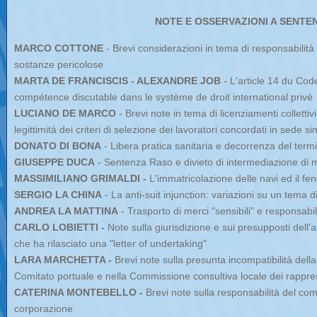
NOTE E OSSERVAZIONI A SENTE
MARCO COTTONE
- Brevi considerazioni in tema di responsabilità 
sostanze pericolose
MARTA DE FRANCISCIS - ALEXANDRE JOB
- L'article 14 du Code
compétence discutable dans le système de droit international privé
LUCIANO DE MARCO
- Brevi note in tema di licenziamenti collettiv
legittimità dei criteri di selezione dei lavoratori concordati in sede s
DONATO DI BONA
- Libera pratica sanitaria e decorrenza del termin
GIUSEPPE DUCA
- Sentenza Raso e divieto di intermediazione di
MASSIMILIANO GRIMALDI -
L'immatricolazione delle navi ed il fe
SERGIO LA CHINA
- La anti-suit injunction: variazioni su un tema d
ANDREA LA MATTINA
- Trasporto di merci "sensibili" e responsabi
CARLO LOBIETTI -
Note sulla giurisdizione e sui presupposti dell'a
che ha rilasciato una "letter of undertaking"
LARA MARCHETTA -
Brevi note sulla presunta incompatibilità del
Comitato portuale e nella Commissione consultiva locale dei rapprese
CATERINA MONTEBELLO -
Brevi note sulla responsabilità del com
corporazione