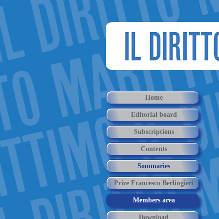
Home
Editorial board
Subscriptions
Contents
Sommaries
Prize Francesco Berlingieri
Members area
Download