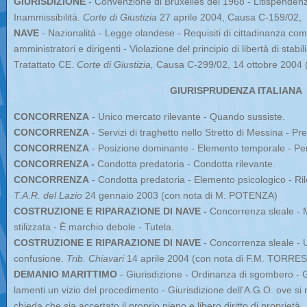
GIURISDIZIONE
- Convenzione di Bruxelles del 1968 - Litispendenza 
Inammissibilità.
Corte di Giustizia
27 aprile 2004, Causa C-159/02,
NAVE
- Nazionalità - Legge olandese - Requisiti di cittadinanza comu
amministratori e dirigenti - Violazione del principio di libertà di stabil
Tratattato CE.
Corte di Giustizia,
Causa C-299/02, 14 ottobre 2004 
GIURISPRUDENZA ITALIANA
CONCORRENZA
- Unico mercato rilevante - Quando sussiste.
CONCORRENZA
- Servizi di traghetto nello Stretto di Messina - Pr
CONCORRENZA
- Posizione dominante - Elemento temporale - Peri
CONCORRENZA -
Condotta predatoria - Condotta rilevante.
CONCORRENZA
- Condotta predatoria - Elemento psicologico - R
T.A.R. del Lazio
24 gennaio 2003 (con nota di M. POTENZA)
COSTRUZIONE E RIPARAZIONE DI NAVE -
Concorrenza sleale - Ma
stilizzata - È marchio debole - Tutela.
COSTRUZIONE E RIPARAZIONE DI NAVE
- Concorrenza sleale - U
confusione.
Trib. Chiavari
14 aprile 2004 (con nota di F.M. TORRESI
DEMANIO MARITTIMO
- Giurisdizione - Ordinanza di sgombero - G
lamenti un vizio del procedimento - Giurisdizione dell'A.G.O. ove si 
chieda che sia accertato il proprio pieno e libero diritto di proprietà.