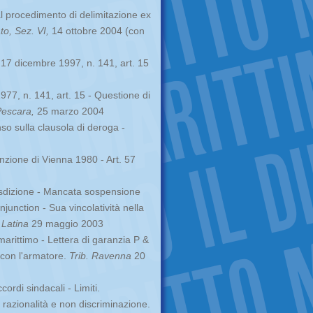
 procedimento di delimitazione ex
o, Sez. VI,
14 ottobre 2004 (con
 17 dicembre 1997, n. 141, art. 15
77, n. 141, art. 15 - Questione di
Pescara,
25 marzo 2004
o sulla clausola di deroga -
nzione di Vienna 1980 - Art. 57
risdizione - Mancata sospensione
junction - Sua vincolatività nella
 Latina
29 maggio 2003
marittimo - Lettera di garanzia P &
o con l'armatore.
Trib. Ravenna
20
cordi sindacali - Limiti.
i razionalità e non discriminazione.