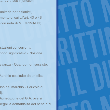
- Anti-suit injunction -
nitaria per azionisti,
imento di cui all'art. 43 e 48
(con nota di M. GRIMALDI)
estazioni concorrenti.
odo significativo - Nozione.
ilevanza - Quando non sussiste.
rchio costituito da un'elica
so del marchio - Pericolo di
).
iurisdizione del G.A. ove si
neghi la demanialità del bene e si