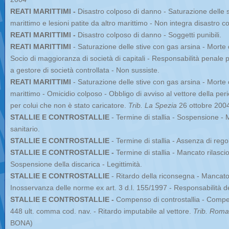
REATI MARITTIMI -
Disastro colposo di danno - Saturazione delle s
marittimo e lesioni patite da altro marittimo - Non integra disastro 
REATI MARITTIMI -
Disastro colposo di danno - Soggetti punibili.
REATI MARITTIMI
- Saturazione delle stive con gas arsina - Morte 
Socio di maggioranza di società di capitali - Responsabilità penale p
a gestore di società controllata - Non sussiste.
REATI MARITTIMI
- Saturazione delle stive con gas arsina - Morte d
marittimo - Omicidio colposo - Obbligo di avviso al vettore della peri
per colui che non è stato caricatore.
Trib. La Spezia
26 ottobre 200
STALLIE E CONTROSTALLIE
- Termine di stallia - Sospensione - M
sanitario.
STALLIE E CONTROSTALLIE
- Termine di stallia - Assenza di re
STALLIE E CONTROSTALLIE -
Termine di stallia - Mancato rilascio 
Sospensione della discarica - Legittimità.
STALLIE E CONTROSTALLIE
- Ritardo della riconsegna - Mancato r
Inosservanza delle norme ex art. 3 d.l. 155/1997 - Responsabilità de
STALLIE E CONTROSTALLIE -
Compenso di controstallia - Compen
448 ult. comma cod. nav. - Ritardo imputabile al vettore.
Trib. Roma
BONA)