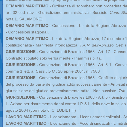
DEMANIO MARITTIMO
- Ordinanza di sgombero non proceduta dal
art. 32 cod. nav. - Giurisdizione amministrativa - Sussiste.
Cons. Stat
nota L. SALAMONE)
DEMANIO MARITTIMO
- Concessione - L.r. della Regione Abruzzo
- Concessioni stagionali.
DEMANIO MARITTIMO -
L.r. della Regione Abruzzo, 17 dicembre 19
costituzionalità - Manifesta infondatezza.
T.A.R. dell'Abruzzo, Sez. 
GIURISDIZIONE -
Convenzione di Bruxelles 1968 - Art. 17 - Consens
Contratto stipulato solo verbalmente - Inammissibilità.
GIURISDIZIONE -
Convenzione di Bruxelles 1968 - Art. 5-1 - Conve
comma 1 lett. a.
Cass., S.U.
, 20 aprile 2004, n. 7503
GIURISDIZIONE
- Convenzione di Bruxelles 1968 - Conflitto di giu
del processo da parte del giudice adito successivamente - Anti-suit in
giurisdizione del giudice preventivamente adito - Non sussiste.
Trib.
GIURISDIZIONE -
Convenzione di Bruxelles 1968 - Art. 5 - Sinistro 
I - Azione per risarcimento danni contro il P. & I. della nave in solid
agosto 2004 (con nota di C. LOBIETTI)
LAVORO MARITTIMO
- Licenziamento - Licenziamenti collettivi - Ac
LAVORO MARITTIMO
- Licenziamento - Accordi sindacali - Limiti d