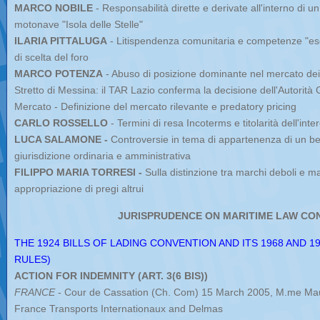
MARCO NOBILE
- Responsabilità dirette e derivate all'interno di un
motonave "Isola delle Stelle"
ILARIA PITTALUGA
- Litispendenza comunitaria e competenze "esclu
di scelta del foro
MARCO POTENZA
- Abuso di posizione dominante nel mercato dei 
Stretto di Messina: il TAR Lazio conferma la decisione dell'Autorità
Mercato - Definizione del mercato rilevante e predatory pricing
CARLO ROSSELLO
- Termini di resa Incoterms e titolarità dell'int
LUCA SALAMONE -
Controversie in tema di appartenenza di un be
giurisdizione ordinaria e amministrativa
FILIPPO MARIA TORRESI -
Sulla distinzione tra marchi deboli e ma
appropriazione di pregi altrui
JURISPRUDENCE ON MARITIME LAW CO
THE 1924 BILLS OF LADING CONVENTION AND ITS 1968 AND 
RULES)
ACTION FOR INDEMNITY (ART. 3(6 BIS))
FRANCE
- Cour de Cassation (Ch. Com) 15 March 2005, M.me Maur
France Transports Internationaux and Delmas