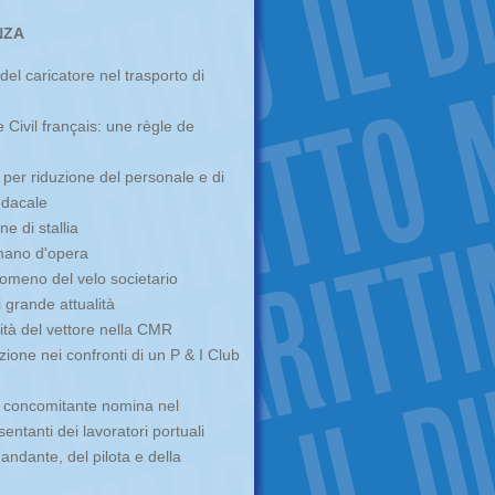
NZA
del caricatore nel trasporto di
 Civil français: une règle de
i per riduzione del personale e di
indacale
e di stallia
 mano d'opera
nomeno del velo societario
i grande attualità
lità del vettore nella CMR
zione nei confronti di un P & I Club
la concomitante nomina nel
ntanti dei lavoratori portuali
andante, del pilota e della