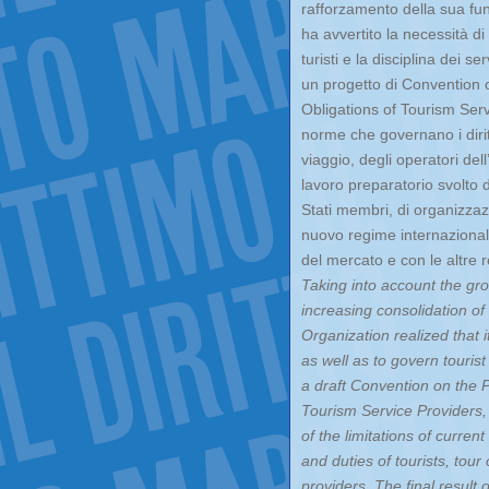
rafforzamento della sua fu
ha avvertito la necessità di
turisti e la disciplina dei s
un progetto di Convention o
Obligations of Tourism Servi
norme che governano i diritti
viaggio, degli operatori dell’
lavoro preparatorio svolto 
Stati membri, di organizzazi
nuovo regime internazionale 
del mercato e con le altre 
Taking into account the gr
increasing consolidation of
Organization realized that i
as well as to govern touri
a draft Convention on the P
Tourism Service Providers, 
of the limitations of curren
and duties of tourists, tou
providers. The final result 