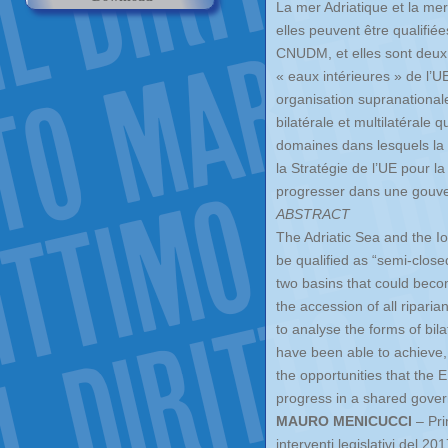
La mer Adriatique et la mer
elles peuvent être qualifié
CNUDM, et elles sont deux 
« eaux intérieures » de l’U
organisation supranationale
bilatérale et multilatérale 
domaines dans lesquels la 
la Stratégie de l’UE pour la
progresser dans une gouv
ABSTRACT
The Adriatic Sea and the Io
be qualified as “semi-clos
two basins that could becom
the accession of all riparia
to analyse the forms of bila
have been able to achieve,
the opportunities that the E
progress in a shared gover
MAURO MENICUCCI
– Prim
interventi legislativi del 20