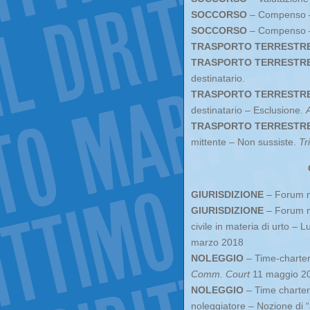
SOCCORSO
– Compenso – S
SOCCORSO
– Compenso –
TRASPORTO TERRESTR
TRASPORTO TERRESTR
destinatario.
TRASPORTO TERRESTR
destinatario – Esclusione.
TRASPORTO TERRESTR
mittente – Non sussiste.
Tr
GIURISDIZIONE
– Forum no
GIURISDIZIONE
– Forum no
civile in materia di urto – L
marzo 2018
NOLEGGIO
– Time-charter
Comm. Court
11 maggio 2
NOLEGGIO
– Time charter 
noleggiatore – Nozione di “