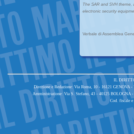
The SAR and SVH theme, as 
electronic security equipme
Verbale di Assemblea Genera
IL DIRITT
Direzione e Redazione: Via Roma, 10 - 16121 GENOVA - T
Amministrazione: Via S. Stefano, 43 - 40125 BOLOGNA - 
Cod. fiscale 