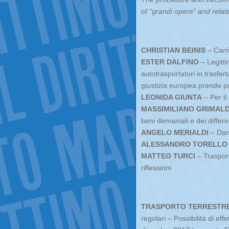
of “grandi opere” and relat
CHRISTIAN BEINIS
– Carri
ESTER DALFINO
– Legitti
autotrasportatori in trasfer
giustizia europea prende p
LEONIDA GIUNTA
– Per il
MASSIMILIANO GRIMALD
beni demaniali e dei differen
ANGELO MERIALDI
– Dann
ALESSANDRO TORELLO
MATTEO TURCI
– Trasport
riflessioni
TRASPORTO TERRESTR
regolari – Possibilità di eff