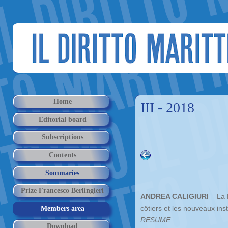
Home
III - 2018
Editorial board
Subscriptions
Contents
Sommaries
Prize Francesco Berlingieri
ANDREA CALIGIURI
– La 
côtiers et les nouveaux in
Members area
RESUME
Download