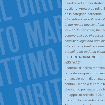
giuridico ed amministrativ
gestione. Appare quindi util
della categoria, fornendo u
The subject we will deal wi
in the recent novella of th
229/17. In particular, the i
commercial use of vessels, 
simplified legal and admi
Therefore, a brief reconnai
providing an updated situat
ETTORE ROMAGNOLI
– L
ABSTRACT
I controlli di polizia maritt
tema da sempre controvers
un fastidio per il diportist
contribuiscono a tenere alt
che vanno per mare. La rifo
un apposito articolo, il 26 b
di controllo preventivo che 