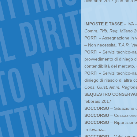
dicembre 2017 (con nota 
IMPOSTE E TASSE
– IVA –
Comm. Trib. Reg. Milano
20
PORTI
– Assegnazione in v
– Non necessità.
T.A.R. Ve
PORTI
– Servizi tecnico-na
provvedimento di diniego di
contendibilità del mercato.
PORTI
– Servizi tecnico-na
diniego di rilascio di altr
Cons. Giust. Amm. Regione 
SEQUESTRO CONSERVA
febbraio 2017
SOCCORSO
– Situazione di
SOCCORSO
– Cessazione d
SOCCORSO
– Ripartizione
Irrilevanza.
SOCCORSO
– Valutazione 