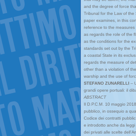
and the degree of force th
Tribunal for the Law of the 
paper examines, in this con
reference to the measures o
as regards the role of the f
as the conditions for the ex
standards set out by the T
a coastal State in its excl
regards the measure of det
other than a violation of th
warship and the use of for
STEFANO ZUNARELLI
– U
grandi opere portuali: il dib
ABSTRACT
Il D.P.C.M. 10 maggio 2018, n
pubblico, in ossequio a qua
Codice dei contratti pubblici
e introdotto anche da leggi 
dei privati alle scelte dell