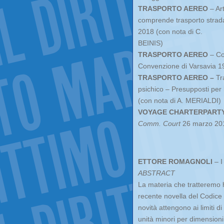
TRASPORTO AEREO
– Ar
comprende trasporto strada
2018 (con nota di C.
BEINIS)
TRASPORTO AEREO
– Con
Convenzione di Varsavia 1
TRASPORTO AEREO –
Tr
psichico – Presupposti per la
(con nota di A. MERIALDI)
VOYAGE CHARTERPART
Comm. Court
26 marzo 20
ETTORE ROMAGNOLI
– I
ABSTRACT
La materia che tratteremo 
recente novella del Codice 
novità attengono ai limiti d
unità minori per dimension