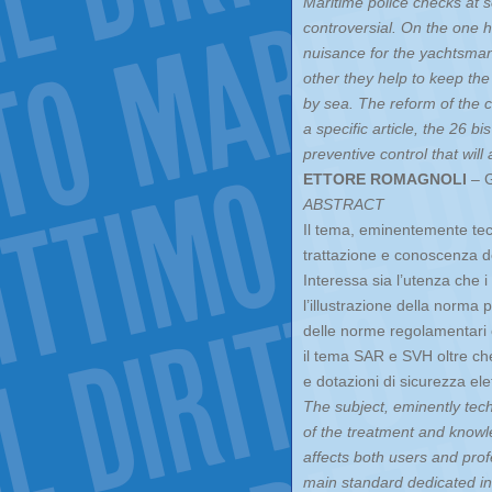
Maritime police checks at s
controversial. On the one 
nuisance for the yachtsman 
other they help to keep the
by sea. The reform of the c
a specific article, the 26 bi
preventive control that will
ETTORE ROMAGNOLI
– G
ABSTRACT
Il tema, eminentemente tecn
trattazione e conoscenza de
Interessa sia l’utenza che i 
l’illustrazione della norma 
delle norme regolamentari 
il tema SAR e SVH oltre che
e dotazioni di sicurezza ele
The subject, eminently tech
of the treatment and knowle
affects both users and profe
main standard dedicated in