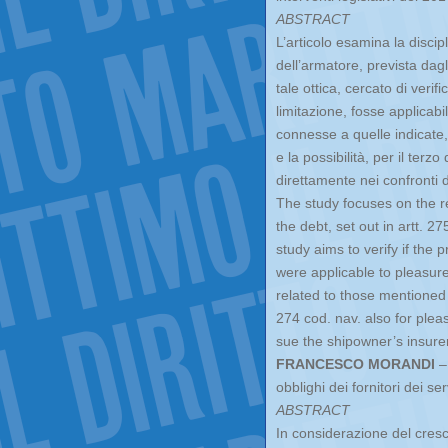
ABSTRACT
L’articolo esamina la discipl
dell’armatore, prevista dagli
tale ottica, cercato di verif
limitazione, fosse applicabi
connesse a quelle indicate, 
e la possibilità, per il terz
direttamente nei confronti d
The study focuses on the reg
the debt, set out in artt. 2
study aims to verify if the 
were applicable to pleasure 
related to those mentioned
274 cod. nav. also for pleasu
sue the shipowner’s insurer
FRANCESCO MORANDI
– 
obblighi dei fornitori dei serv
ABSTRACT
In considerazione del cresc