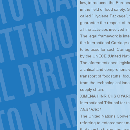
law, introduced the Europe
in the field of food safety.
called “Hygiene Package”, t
guarantee the respect of t
all the activities involved i
The legal framework is inte
the International Carriage
to be used for such Carriag
by the UNECE (United Nat
The aforementioned legisla
a critical and comprehensi
transport of foodstuffs, foc
from the technological innov
supply chain.
XIMENA HINRICHS OYAR
International Tribunal for 
ABSTRACT
The United Nations Convent
referring to enforcement 
that may be taken, the man